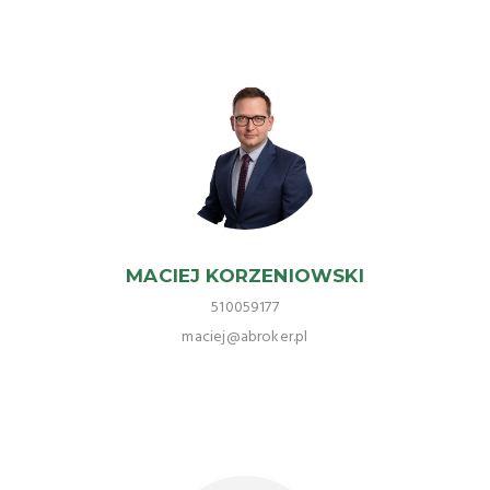
MACIEJ KORZENIOWSKI
510059177
maciej@abroker.pl