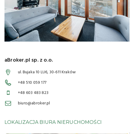
aBroker.pl sp. z o.o.
ul. Bujaka 10 LU6, 30-611 Kraków
+48 510 059 177
+48 603 483 823
biuro@abroker.pl
LOKALIZACJA BIURA NIERUCHOMOŚCI