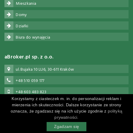
Mieszkania
Domy
Działki
Biura do wynajęcia
aBroker.pl sp. z o.o.
ul. Bujaka 10 LU6, 30-611 Kraków
+48 510 059 177
+48 603 483 823
Korzystamy z ciasteczek m. in. do personalizacji reklam i
biuro@abroker.pl
mierzenia ich skuteczności. Dalsze korzystanie ze strony
oznacza, że zgadzasz się na ich użycie zgodnie z
polityką
prywatności.
Powered by
Polityka prywatności
Zgadzam się