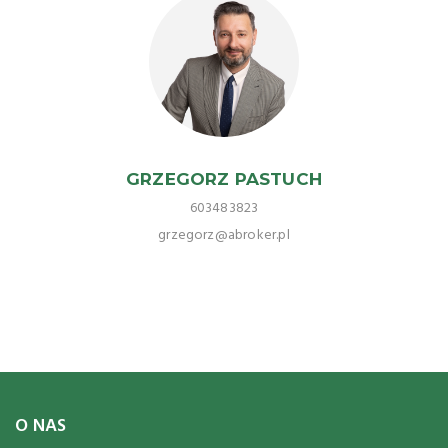
GRZEGORZ PASTUCH
603483823
grzegorz@abroker.pl
O NAS