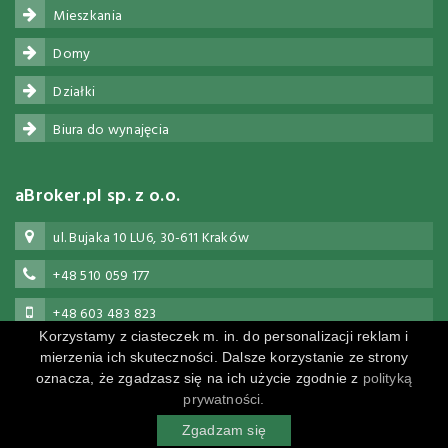
Mieszkania
Domy
Działki
Biura do wynajęcia
aBroker.pl sp. z o.o.
ul. Bujaka 10 LU6, 30-611 Kraków
+48 510 059 177
+48 603 483 823
Korzystamy z ciasteczek m. in. do personalizacji reklam i
biuro@abroker.pl
mierzenia ich skuteczności. Dalsze korzystanie ze strony
oznacza, że zgadzasz się na ich użycie zgodnie z
polityką
prywatności.
Powered by
Polityka prywatności
Zgadzam się